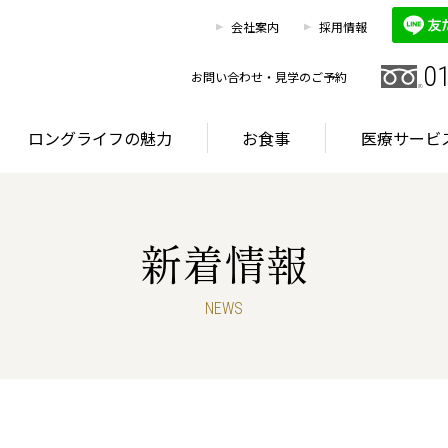
0120
お客様相談室
会社案内
採用情報
HOME
施設を探す
ロングライフの魅力
0
お問い合わせ・見学のご予約
ロングライフの魅力
お食事
医療サービ
新着情報
グライフが選ばれる理由
首都圏・東海エリア
サービス
NEWS
グライフが選ばれる理由
首都圏・東海エリア
サービス