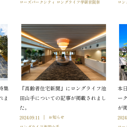
ローズパークシティ ロングライフ学研京阪奈
ロン
特集
『高齢者住宅新聞』にロングライフ池
本
れま
田山手についての記事が掲載されまし
ー
た。
が
2024.09.11
2024
お知らせ
ロングライフ池田山手
ロー