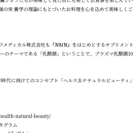
専属シェフたちが美味しく見た目にも美しくお食事を楽しんで
端の栄 養学の理論にもとづいたお料理を心を込めて美味しく
。
フメディカル株式会社も『NMN』をはじめとするサプリメン
ューのテーマである「乳酸菌」ということで、プラズマ乳酸菌10
0年時代に向けてのコンセプト「ヘルス＆ナチュラルビューティ
health-natural-beauty/
タグラム