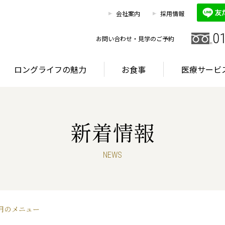
0120
お客様相談室
会社案内
採用情報
HOME
施設を探す
ロングライフの魅力
0
お問い合わせ・見学のご予約
ロングライフの魅力
お食事
医療サービ
新着情報
グライフが選ばれる理由
首都圏・東海エリア
サービス
NEWS
グライフが選ばれる理由
首都圏・東海エリア
サービス
月のメニュー