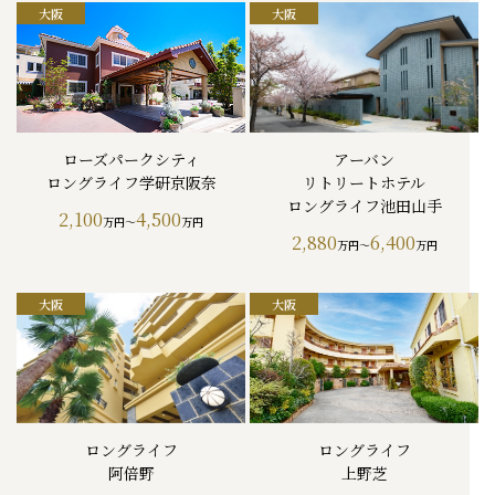
ローズパークシティ
アーバン
ロングライフ学研京阪奈
リトリートホテル
ロングライフ池田山手
2,100
4,500
万円～
万円
2,880
6,400
万円～
万円
ロングライフ
ロングライフ
阿倍野
上野芝