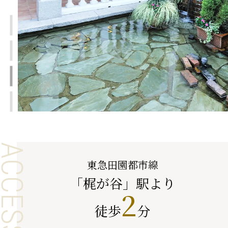
CCESS
東急田園都市線
「梶が谷」駅より
2
徒歩
分