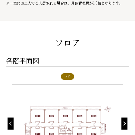
一室にお二人でご入居される場合は、月額管理費が1.5倍となります。
フロア
各階平面図
2F
3F
5F
6F
1F