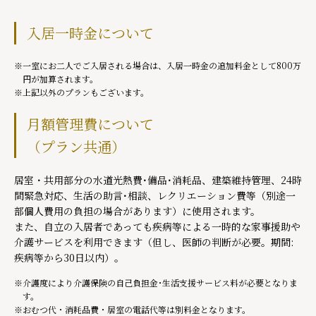
入居一時金について
一室にお二人でご入居される場合は、入居一時金の追加料金として800万
円が加算されます。
上記以外のプランもございます。
月額管理費について
（プラン共通）
居室・共用部分の水道光熱費･備品･消耗品、建築維持管理、24時
間緊急対応、生活の助言･相談、レクリエーション費等（別途一
部個人費用の負担の場合があります）に使用されます。
また、自立の入居者であっても疾病等による一時的な家事援助や
介護サービスを利用できます（但し、医師の判断が必要。期間:
疾病等から30日以内）。
介護度により介護保険の自己負担金･生活支援サービス料が必要となりま
す。
おむつ代・消耗品費・居室の電話代等は別料金となります。