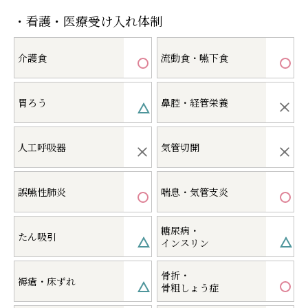
・看護・医療受け入れ体制
介護食
流動食・嚥下食
胃ろう
鼻腔・経管栄養
人工呼吸器
気管切開
誤嚥性肺炎
喘息・気管支炎
糖尿病・
たん吸引
インスリン
骨折・
褥瘡・床ずれ
骨粗しょう症