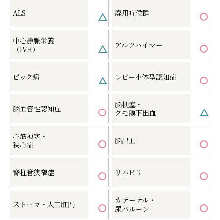
ALS
廃用症候群
中心静脈栄養
アルツハイマー
（IVH）
ピック病
レビー小体型認知症
脳梗塞・
脳血管性認知症
クモ膜下出血
心筋梗塞・
脳出血
狭心症
脊柱管狭窄症
リハビリ
カテーテル・
ストーマ・人工肛門
尿バルーン