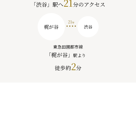
21
「渋谷」駅へ
分のアクセス
21
分
梶が谷
渋谷
東急田園都市線
「梶が谷」
駅より
2
徒歩約
分