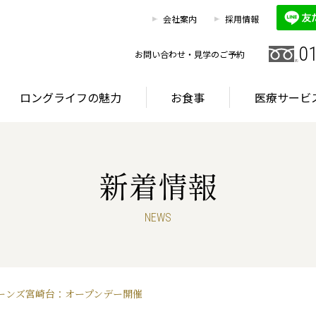
0120
お客様相談室
会社案内
採用情報
HOME
施設を探す
ロングライフの魅力
0
お問い合わせ・見学のご予約
ロングライフの魅力
お食事
医療サービ
新着情報
グライフが選ばれる理由
首都圏・東海エリア
サービス
NEWS
グライフが選ばれる理由
首都圏・東海エリア
サービス
ーンズ宮崎台：オープンデー開催