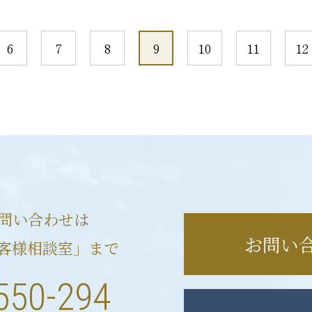
6
7
8
9
10
11
12
問い合わせは
お問い
客様相談室」まで
550-294