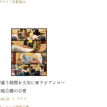
グライフ京都嵐山
が通う時間を大切に🌸ラビアンロー
緑地公園の日常
.06.15
ブログ
アンローズ緑地公園