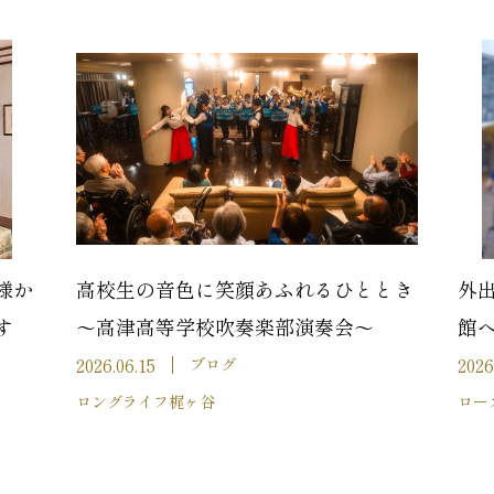
様か
高校生の音色に笑顔あふれるひととき
外
す
～高津高等学校吹奏楽部演奏会～
館
2026.06.15
2026
ブログ
ロングライフ梶ヶ谷
ロー