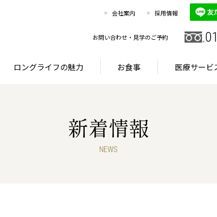
0120
お客様相談室
会社案内
採用情報
HOME
施設を探す
ロングライフの魅力
0
お問い合わせ・見学のご予約
ロングライフの魅力
お食事
医療サービ
新着情報
グライフが選ばれる理由
首都圏・東海エリア
サービス
NEWS
グライフが選ばれる理由
首都圏・東海エリア
サービス