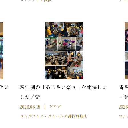
ラン
🌸恒例の「あじさい祭り」を開催しま
皆
した！🌸
ー
2026.06.15
2026
ブログ
ロングライフ・クイーンズ静岡呉服町
ロン