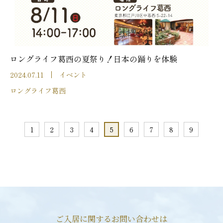
ロングライフ葛西の夏祭り！日本の踊りを体験
2024.07.11
イベント
ロングライフ葛西
1
2
3
4
5
6
7
8
9
ご入居に関するお問い合わせは