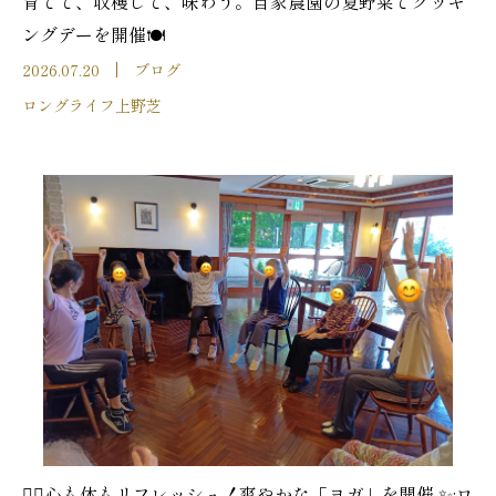
育てて、収穫して、味わう。自家農園の夏野菜でクッキ
ングデーを開催🍽️
2026.07.20
ブログ
ロングライフ上野芝
🧘‍♀️心も体もリフレッシュ！爽やかな「ヨガ」を開催 ✨:ロ