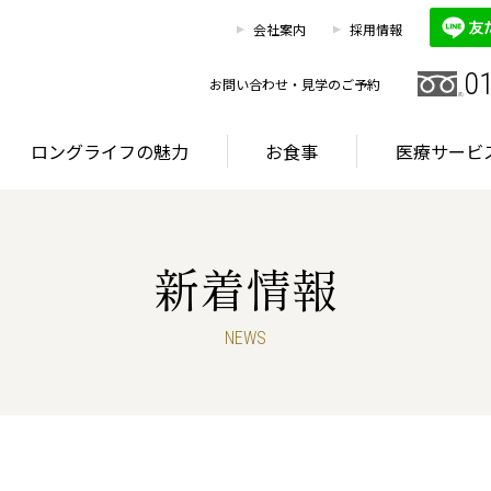
0120
お客様相談室
会社案内
採用情報
HOME
施設を探す
ロングライフの魅力
0
お問い合わせ・見学のご予約
ロングライフの魅力
お食事
医療サービ
新着情報
グライフが選ばれる理由
首都圏・東海エリア
サービス
NEWS
グライフが選ばれる理由
首都圏・東海エリア
サービス