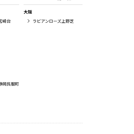
大阪
宮崎台
ラビアンローズ上野芝
静岡呉服町