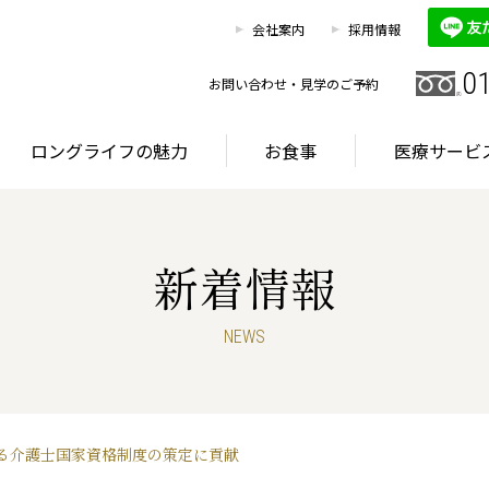
0120
お客様相談室
会社案内
採用情報
HOME
施設を探す
ロングライフの魅力
0
お問い合わせ・見学のご予約
ロングライフの魅力
お食事
医療サービ
新着情報
グライフが選ばれる理由
首都圏・東海エリア
サービス
NEWS
グライフが選ばれる理由
首都圏・東海エリア
サービス
る介護士国家資格制度の策定に貢献