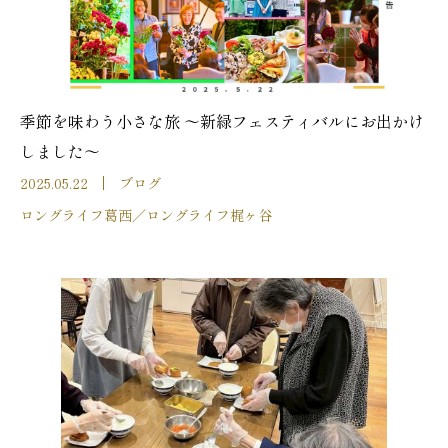
季節を味わう小さな旅 ～新緑フェスティバルにお出かけ
しました～
2025.05.22
ブログ
ロングライフ葛西
／
ロングライフ梶ヶ谷