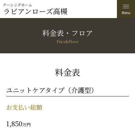
ナーシングホーム
ラビアンローズ高槻
料金表・フロア
Price&Floor
料金表
ユニットケアタイプ（介護型）
お支払い総額
1,850
万円