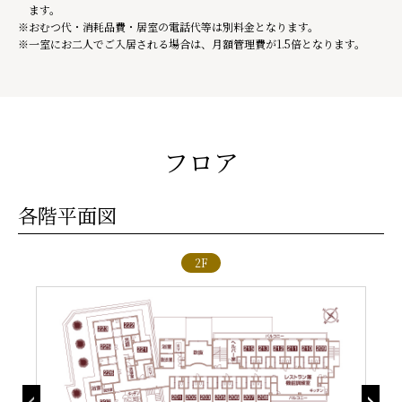
ます。
おむつ代・消耗品費・居室の電話代等は別料金となります。
一室にお二人でご入居される場合は、月額管理費が1.5倍となります。
フロア
各階平面図
B1F
2F
3F
1F