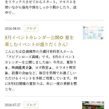
をリラックスさせてからスタート。テキストを
使いながら指先や頭をしっかり動かしたり、途
中で...
ブログ
2026.08.01
8月イベントカレンダー公開🌻 夏を
楽しむイベントが盛りだくさん!
こんにちは😊高槻市の介護付有料老人ホーム
「ラビアンローズ高槻」です。 8月のイベント
カレンダーを公開しました📅✨ 今月は、夏祭り
🏮、映画鑑賞会🎬、ヨガ教室🧘、カラオケ喫茶
🎤、読書の会📖など、毎日を笑顔でお過ごしい
ただけるイベントを多数ご用意しています。 特
に8月8日開催の夏祭りは、年に一度の季節を感
じな...
ブログ
2026.07.27