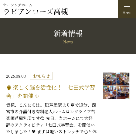
ナーシングホーム
ラビアンローズ高槻
新着情報
News
お知らせ
2026.08.03
🧠 楽しく脳を活性化！「七田式学習
会」を開催 ✨
皆様、こんにちは。JR芦屋駅より車で10分、西
宮市の介護付き有料老人ホームロングライフ苦
楽園芦屋別邸です😊 先日、当ホームにて大好
評のアクティビティ「七田式学習会」を開催い
たしました！💖 まずは軽いストレッチで心と体