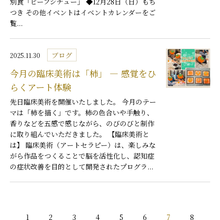
別食「ビーフシチュー」 ◆12月28日（日）もち
つき その他イベントはイベントカレンダーをご
覧...
ブログ
2025.11.30
今月の臨床美術は「柿」 ― 感覚をひ
らくアート体験
先日臨床美術を開催いたしました。 今月のテー
マは「柿を描く」です。柿の色合いや手触り、
香りなどを五感で感じながら、のびのびと制作
に取り組んでいただきました。 【臨床美術と
は】 臨床美術（アートセラピー）は、楽しみな
がら作品をつくることで脳を活性化し、認知症
の症状改善を目的として開発されたプログラ...
1
2
3
4
5
6
7
8