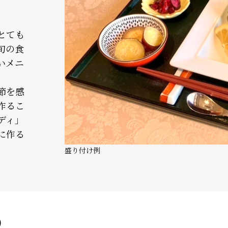
とても
旬の食
いメニ
節を感
作るこ
ディ」
に作る
盛り付け例
）