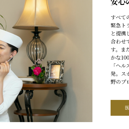
安心
すべて
緊急ト
と提携
合わせ
す。ま
かな1
「ヘル
発。ス
野のプ