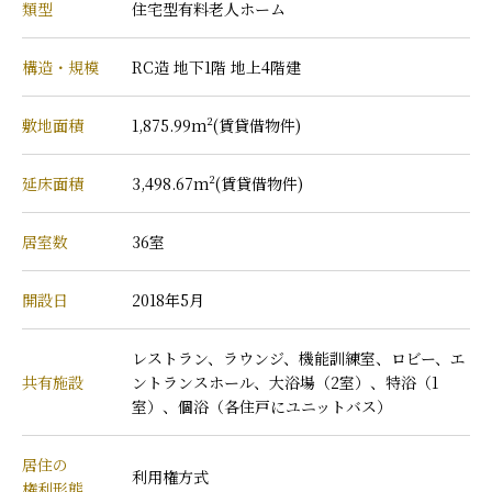
類型
住宅型有料老人ホーム
構造・規模
RC造 地下1階 地上4階建
敷地面積
1,875.99m²(賃貸借物件)
延床面積
3,498.67m²(賃貸借物件)
居室数
36室
開設日
2018年5月
レストラン、ラウンジ、機能訓練室、ロビー、エ
共有施設
ントランスホール、大浴場（2室）、特浴（1
室）、個浴（各住戸にユニットバス）
居住の
利用権方式
権利形態