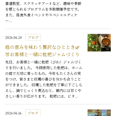
書道教室、スクラッチアートなど、趣味や季節
を感じられるプログラムを多数開催予定です。
また、昼食外食イベントやスペシャルディナ
ー...
ブログ
2026.06.24
庭の恵みを味わう贅沢なひととき🌿
🍑お客様と一緒に枇杷ジャムづくり
先日、お客様と一緒に枇杷（びわ）ジャムづく
りを行いました。 今回使用した枇杷は、ホーム
の庭で大切に育ったもの。今年もたくさんの実
をつけ、皆さまと収穫の喜びを分かち合うこと
ができました。 収穫した枇杷を丁寧に下ごしら
えし、鍋でじっくり煮込むと、館内には甘くや
さしい香りが広がります。 枇杷には、ビタ...
ブログ
2026.06.16