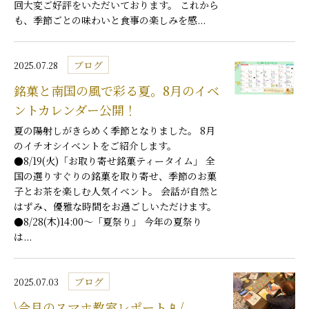
回大変ご好評をいただいております。 これから
も、季節ごとの味わいと食事の楽しみを感...
ブログ
2025.07.28
銘菓と南国の風で彩る夏。8月のイベ
ントカレンダー公開！
夏の陽射しがきらめく季節となりました。 8月
のイチオシイベントをご紹介します。
●8/19(火)「お取り寄せ銘菓ティータイム」 全
国の選りすぐりの銘菓を取り寄せ、季節のお菓
子とお茶を楽しむ人気イベント。 会話が自然と
はずみ、優雅な時間をお過ごしいただけます。
●8/28(木)14:00～「夏祭り」 今年の夏祭り
は...
ブログ
2025.07.03
\今月のスマホ教室レポート📱/