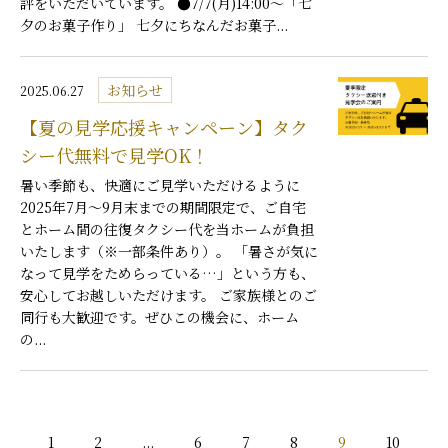
評をいただいています。 ●7/7(月)14:00～「七
夕のお菓子作り」 七夕にちなんだお菓子...
お知らせ
2025.06.27
【夏の見学応援キャンペーン】タク
シー代無料で見学OK！
暑い季節も、快適にご見学いただけるように――
2025年7月～9月末までの期間限定で、ご自宅
とホーム間の往復タクシー代を当ホームが負担
いたします（※一部条件あり）。 「暑さが気に
なって見学をためらっている…」という方も、
安心してお越しいただけます。 ご家族様とのご
同行も大歓迎です。ぜひこの機会に、ホーム
の...
1
2
...
6
7
8
9
10