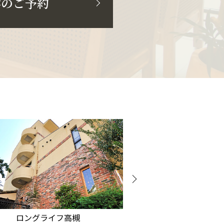
学のご予約
ロングライフ高槻
ラビアンロー