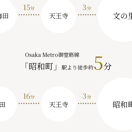
15
3
分
分
文の
梅田
天王寺
5
Osaka Metro御堂筋線
「昭和町」
分
駅より徒歩約
16
3
分
分
昭和
田
天王寺