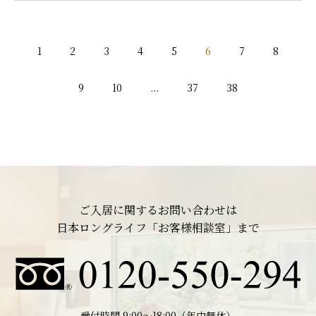
1
2
3
4
5
6
7
8
9
10
...
37
38
ご入居に関するお問い合わせは
日本ロングライフ「お客様相談室」まで
受付時間 9:00〜18:00（年中無休）