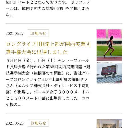
強化』パート２となっております。 ポリフェノ
ールは、体内で強力な抗酸化作用を発揮しあら
ゆ...
お知らせ
2021.05.27
ロングライフHD陸上部が関西実業団
選手権大会に出場しました
５月14日（金）、15日（土）ヤンマーフィール
ド長居会場で行われた第65回関西実業団陸上競
技選手権大会（無観客での開催）に、当社グル
ープのロングライフHD陸上部所属の福田サラ
さん（エルケア株式会社・デイサービス中崎勤
務）が出場し。ジュニア女子３０００メートル
と１５００メートル部に出場致しました。コロ
ナ禍の...
お知らせ
2021.05.25