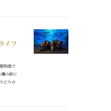
ライフ
芦屋別邸で
水槽の前に
とりどりの