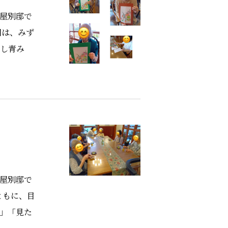
芦屋別邸で
回は、みず
少し青み
芦屋別邸で
ともに、目
わ」「見た