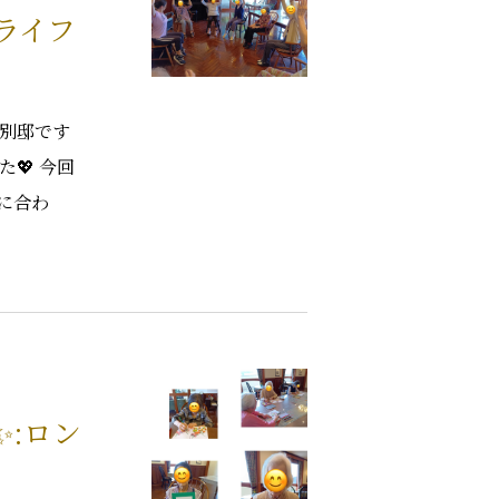
グライフ
屋別邸です
💖 今回
に合わ
✨:ロン