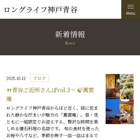
ロングライフ神戸青谷
新着情報
News
ブログ
2025.10.12
🍴青谷ご近所さんぽvol.3〜 🍃薫雲
庵
ロングライフ神戸青谷からほど近く、緑に包ま
れた静かな佇まいが魅力の「薫雲庵」。昼・夜
ともに一組限定でお迎えする、贅沢な時間を楽
しめる懐石料理の名店です。 旬の食材を使った
お椀や八寸など、季節を映す一皿一皿はまるで