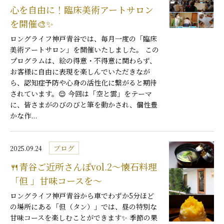
心を自由に！臨床美術アートサロン
を開催🎨✨
ロングライフ神戸青谷では、毎月一度の「臨床
美術アートサロン」を開催いたしました。 この
プログラムは、絵の得意・不得意に関わらず、
お客様に自由に表現を楽しんでいただきなが
ら、認知症予防や心身の活性化に繋がると期待
されています。😌 今回は「空と雲」をテーマ
に、皆さまがのびのびと筆を動かされ、個性豊
かな作...
ブログ
2025.09.24
🍴青谷ご近所さんぽvol.2〜懐石料理
「但 」甘味コースを〜
ロングライフ神戸青谷から車でわずか5分ほど
の場所にある「但（タン）」では、昼の特別な
甘味コースを楽しむことができます✨ 季節の果