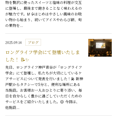
物を贅沢に使ったスイーツと塩味の料理が交互
に登場し、最後まで飽きることなく味わえるの
が魅力です。🥢🥭はじめはやさしい風味のお吸
い物から始まり、続いてアイスやわらび餅、旬
の果物を...
ブログ
2025.09.14
ロングライフ学会にて登壇いたしま
した！ 📝✨
先日、ロングライフ神戸青谷が「ロングライフ
学会」にて登壇し、私たちが大切にしているケ
アサービスについて発表を行いました！🎤 新神
戸駅からタクシーで5分と、便利な場所にある
当施設。お客様お一人おひとりに寄り添い、毎
日を自分らしく豊かに過ごしていただくための
サービスをご紹介いたしました。😌 今回は、
他施設...