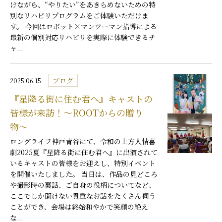
けながら、“やりたい”をあきらめないための特
別なリハビリプログラムをご体験いただけま
す。 今回はロボット×マンツーマン指導による
最新の個別対応リハビリを実際に体験できるチ
ャ...
ブログ
2025.06.15
『星降る街に住む君へ』キャストの
皆様が来訪！〜ROOTからの贈り
物〜
ロングライフ神戸青谷にて、令和の上方人情喜
劇2025夏『星降る街に住む君へ』に出演されて
いるキャストの皆様をお迎えし、特別イベント
を開催いたしました。 当日は、作品の見どころ
や撮影時の裏話、ご自身の役柄についてなど、
ここでしか聞けない貴重なお話をたくさん伺う
ことができ、会場は終始和やかで笑顔の絶え
な...