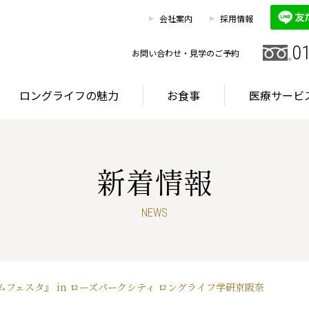
0120
お客様相談室
会社案内
採用情報
HOME
施設を探す
ロングライフの魅力
0
お問い合わせ・見学のご予約
ロングライフの魅力
お食事
医療サービ
新着情報
グライフが選ばれる理由
首都圏・東海エリア
サービス
NEWS
グライフが選ばれる理由
首都圏・東海エリア
サービス
フェスタ』 in ローズパークシティ ロングライフ学研京阪奈