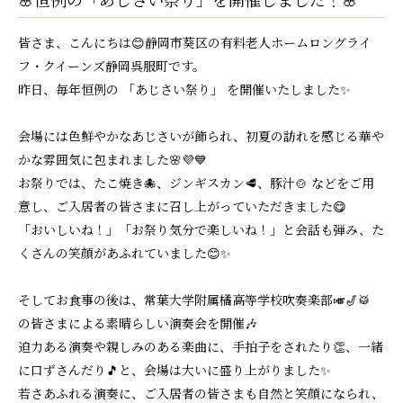
皆さま、こんにちは😊静岡市葵区の有料老人ホームロングライ
フ・クイーンズ静岡呉服町です。
昨日、毎年恒例の 「あじさい祭り」 を開催いたしました✨
会場には色鮮やかなあじさいが飾られ、初夏の訪れを感じる華や
かな雰囲気に包まれました🌸💜💙
お祭りでは、たこ焼き🐙、ジンギスカン🥩、豚汁🍲 などをご用
意し、ご入居者の皆さまに召し上がっていただきました😋
「おいしいね！」「お祭り気分で楽しいね！」と会話も弾み、た
くさんの笑顔があふれていました😊✨
そしてお食事の後は、常葉大学附属橘高等学校吹奏楽部🎺🎷🥁
の皆さまによる素晴らしい演奏会を開催🎶
迫力ある演奏や親しみのある楽曲に、手拍子をされたり👏、一緒
に口ずさんだり🎵と、会場は大いに盛り上がりました✨
若さあふれる演奏に、ご入居者の皆さまも自然と笑顔になられ、