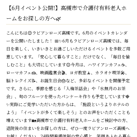
【6月イベント公開!】高槻市で介護付有料老人ホ
ームをお探しの方へ🌿
こんにちは😊ラビアンローズ高槻です。6月のイベントカレンダ
ーを公開いたしました！ 📅✨6月もラビアンローズ高槻では、毎
日を楽しく、いきいきとお過ごしいただけるイベントを多数ご用
意しています。「安心して暮らすこと」だけでなく、「毎日を愉
しむこと」も大切にしています😊今月は、ハワイアンカフェ☕、
ローマカフェ🍰、映画鑑賞会🎬、ヨガ教室🧘、カラオケ喫茶🎤、
脳トレクイズ📝、お誕生日会🎂など、多彩なイベントを開催予定
です。さらに、季節を感じる「入梅茶話会」や「水無月のお茶
会」、旬のフルーツを使ったパンケーキ作りも予定しています🍓
✨実際にご見学いただいた方からは、「施設というよりホテルの
よう」「イベントが多くて楽しそう」とのお声をいただくことも
増えています🏡高槻市で介護付有料老人ホームをご検討中の方、
退院後の住まいをお探しの方は、ぜひ一度ラビアンローズ高槻へ
お越しください。24時間看護体制の安心感と、笑顔あふれる暮ら