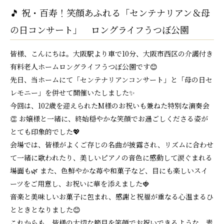
🎵 祝・百寿！笑顔あふれる「センテナリアン＆母
の日コンサート」 ロングライフうつぼ公園
皆様、こんにちは。大阪駅より車で10分、大阪市西区の介護付き
有料老人ホームロングライフうつぼ公園です😊
先日、当ホームにて「センテナリアンコンサート」と「母の日セ
レモニー」を併せて開催いたしました✨
今回は、102歳を迎えられたM様のお祝いも兼ねた特別な演奏会
👏 お嬢様と一緒に、終始穏やかな笑顔でお過ごしくださる姿が
とても印象的でした💖
会場では、皆様がよくご存じの名曲が披露され、リズムに合わせ
て一緒に歌われたり、美しいピアノの音色に感動して涙ぐまれる
場面も🌿 また、色鮮やかな苺や和菓子など、目にも楽しいスイ
ーツをご用意し、お祝いに華を添えました🍓
音楽と美味しいお菓子に包まれ、感謝と祝福が重なる心温まるひ
とときとなりました😊
これからも、皆様の大切な節目を笑顔でお祝いできるような、素