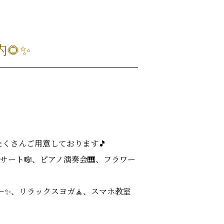
🌻✨
くさんご用意しております🎵
サート🎼、ピアノ演奏会🎹、フラワー
パー✨、リラックスヨガ🧘、スマホ教室