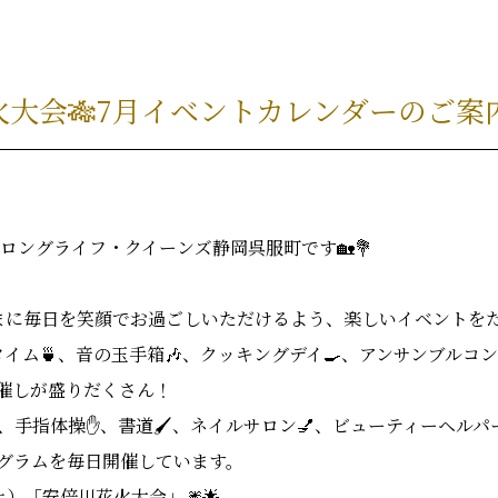
大会🎋7月イベントカレンダーのご案内
ロングライフ・クイーンズ静岡呉服町です🏡💐
まに毎日を笑顔でお過ごしいただけるよう、楽しいイベントをた
イム🍵、音の玉手箱🎶、クッキングデイ🍳、アンサンブルコン
る催しが盛りだくさん！
、手指体操✋、書道🖌️、ネイルサロン💅、ビューティーヘル
ログラムを毎日開催しています。
土）「安倍川花火大会」🎆🌟