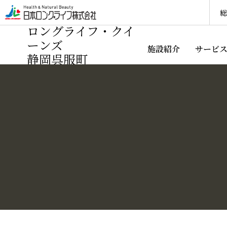
総
ロングライフ・クイ
ーンズ
施設紹介
サービ
静岡呉服町