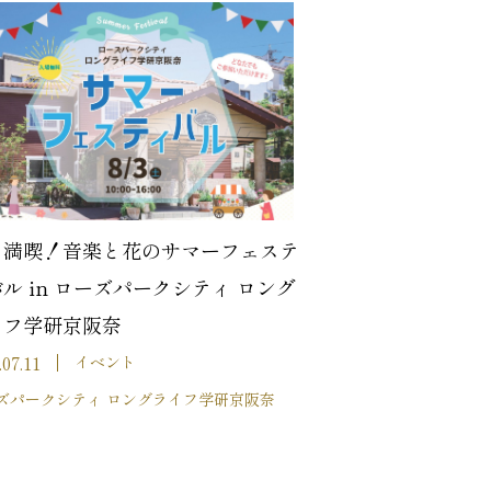
を満喫！音楽と花のサマーフェステ
ル in ローズパークシティ ロング
イフ学研京阪奈
.07.11
イベント
ズパークシティ ロングライフ学研京阪奈