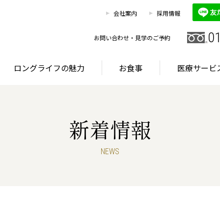
0120
お客様相談室
会社案内
採用情報
HOME
施設を探す
ロングライフの魅力
0
お問い合わせ・見学のご予約
ロングライフの魅力
お食事
医療サービ
新着情報
グライフが選ばれる理由
首都圏・東海エリア
サービス
NEWS
グライフが選ばれる理由
首都圏・東海エリア
サービス